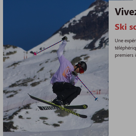
Vive
Ski s
Une expéri
téléphériq
premiers i