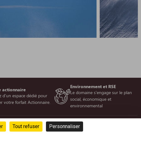
Environnement et RSE
 actionnaire
Le domaine s'engage sur le plan
ez d'un espace dédié pour
social, économique et
r votre forfait Actionnaire.
environnemental
SUIVRE NOTRE ACTUALITÉ
er
Tout refuser
Personnaliser
Ne manquez pas notre newsletter pour bénéficier d’informations
exclusives et profiter pleinement de votre séjour à Villard Reculas.