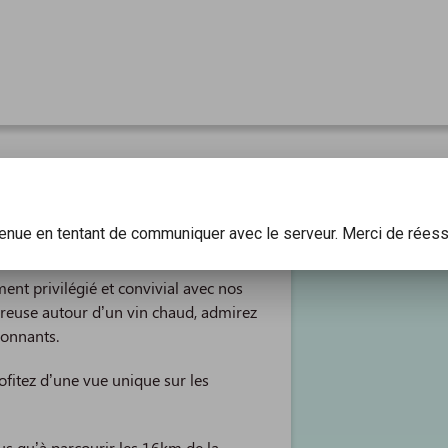
venue en tentant de communiquer avec le serveur. Merci de réess
nt privilégié et convivial avec nos
euse autour d’un vin chaud, admirez
ronnants.
rofitez d’une vue unique sur les
plus qu’à parcourir les 16km de la