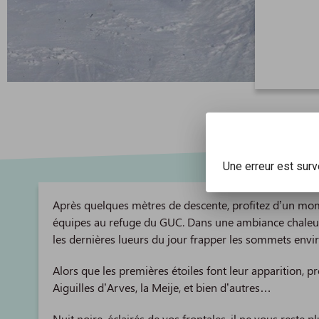
Une erreur est sur
Après quelques mètres de descente, profitez d’un mome
équipes au refuge du GUC. Dans une ambiance chaleur
les dernières lueurs du jour frapper les sommets envi
Alors que les premières étoiles font leur apparition, p
Aiguilles d’Arves, la Meije, et bien d’autres…
Nuit noire, éclairés de vos frontales, il ne vous reste 