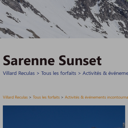
Sarenne Sunset
Villard Reculas
>
Tous les forfaits
>
Activités & événeme
Villard Reculas
>
Tous les forfaits
>
Activités & événements incontourna