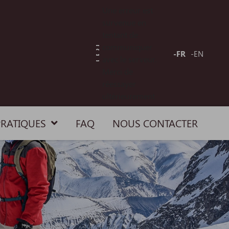
Une erreur est
survenue en
tentant de
communiquer
-FR
-EN
avec le serveur.
Merci de
réessayer
ultérieurement
PRATIQUES
FAQ
NOUS CONTACTER