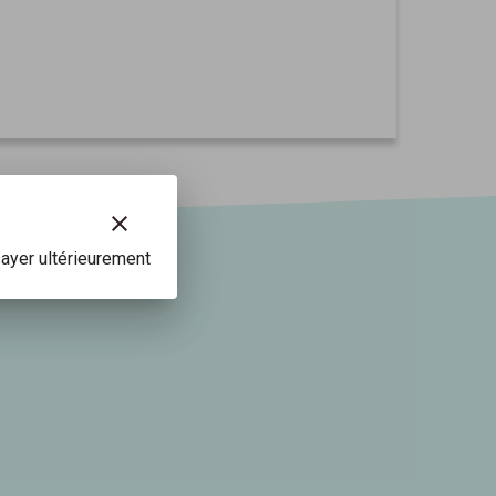
clear
ayer ultérieurement